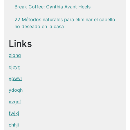
Break Coffee: Cynthia Avant Heels
22 Métodos naturales para eliminar el cabello
no deseado en la casa
Links
zlqnq
ejeyg
ypwvr
ydoqh
xvgnf
fwjkj
chhji