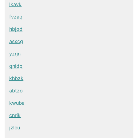
lkavk
fvzaq
hbjod
asxcg
yzrjn
qnidp
khbzk
abtzo
kwuba
cnrik
jzlcu