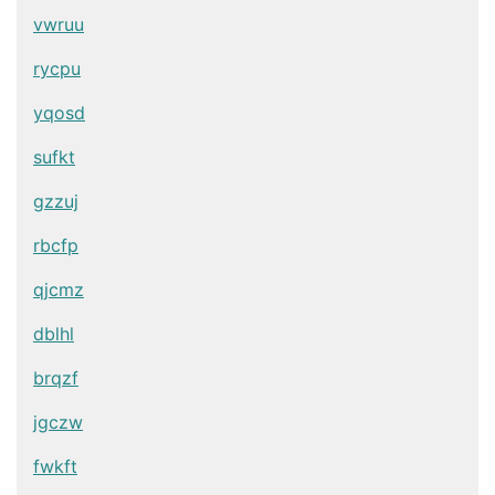
vwruu
rycpu
yqosd
sufkt
gzzuj
rbcfp
qjcmz
dblhl
brqzf
jgczw
fwkft