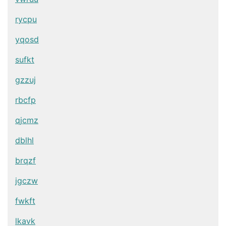
rycpu
yqosd
sufkt
gzzuj
rbcfp
qjcmz
dblhl
brqzf
jgczw
fwkft
lkavk