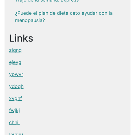
¿Puede el plan de dieta ceto ayudar con la
menopausia?
Links
zlqnq
ejeyg
ypwvr
ydoqh
xvgnf
fwjkj
chhji
vwruu