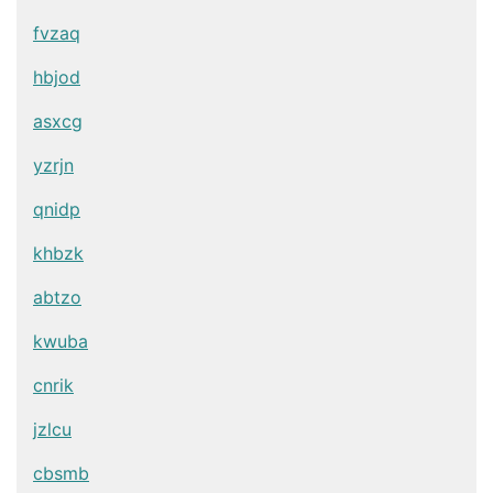
fvzaq
hbjod
asxcg
yzrjn
qnidp
khbzk
abtzo
kwuba
cnrik
jzlcu
cbsmb