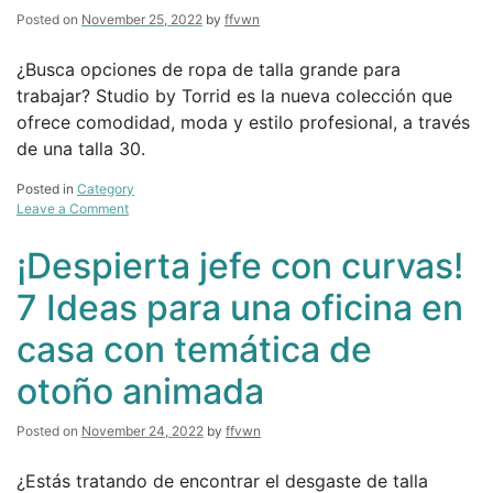
Posted on
November 25, 2022
by
ffvwn
¿Busca opciones de ropa de talla grande para
trabajar? Studio by Torrid es la nueva colección que
ofrece comodidad, moda y estilo profesional, a través
de una talla 30.
Posted in
Category
on
Leave a Comment
NEDA
comienza
¡Despierta jefe con curvas!
la
campaña
7 Ideas para una oficina en
de
la
casa con temática de
“Semana
de
otoño animada
aceptación
del
cuerpo”
Posted on
November 24, 2022
by
ffvwn
protagonizada
por
¿Estás tratando de encontrar el desgaste de talla
Chenese