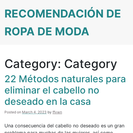
Skip
RECOMENDACIÓN DE
to
content
ROPA DE MODA
Category:
Category
22 Métodos naturales para
eliminar el cabello no
deseado en la casa
Posted on
March 4, 2023
by
ffvwn
Una consecuencia del cabello no deseado es un gran
problema para muchas de las mujeres, así como