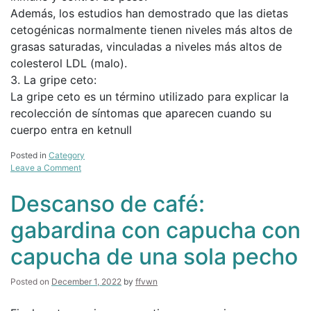
Además, los estudios han demostrado que las dietas
cetogénicas normalmente tienen niveles más altos de
grasas saturadas, vinculadas a niveles más altos de
colesterol LDL (malo).
3. La gripe ceto:
La gripe ceto es un término utilizado para explicar la
recolección de síntomas que aparecen cuando su
cuerpo entra en ketnull
Posted in
Category
on
Leave a Comment
¿Puede
el
Descanso de café:
plan
de
gabardina con capucha con
dieta
ceto
capucha de una sola pecho
ayudar
con
la
Posted on
December 1, 2022
by
ffvwn
menopausia?