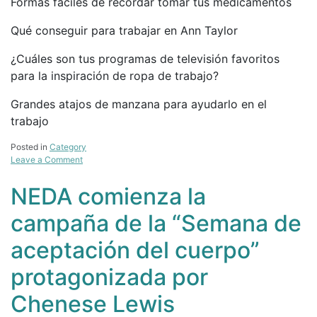
Formas fáciles de recordar tomar tus medicamentos
Qué conseguir para trabajar en Ann Taylor
¿Cuáles son tus programas de televisión favoritos
para la inspiración de ropa de trabajo?
Grandes atajos de manzana para ayudarlo en el
trabajo
Posted in
Category
on
Leave a Comment
Descanso
de
NEDA comienza la
café:
gabardina
campaña de la “Semana de
con
capucha
aceptación del cuerpo”
con
capucha
protagonizada por
de
una
Chenese Lewis
sola
pecho