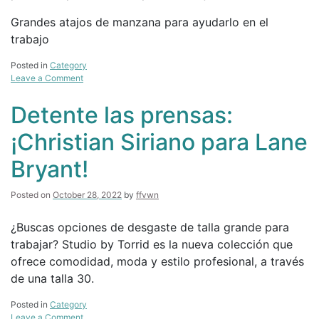
Grandes atajos de manzana para ayudarlo en el
trabajo
Posted in
Category
on
Leave a Comment
Break
Coffee:
Detente las prensas:
Cynthia
Avant
¡Christian Siriano para Lane
Heels
Bryant!
Posted on
October 28, 2022
by
ffvwn
¿Buscas opciones de desgaste de talla grande para
trabajar? Studio by Torrid es la nueva colección que
ofrece comodidad, moda y estilo profesional, a través
de una talla 30.
Posted in
Category
on
Leave a Comment