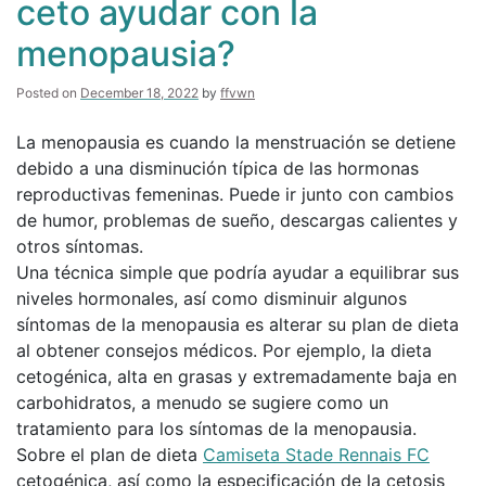
ceto ayudar con la
gama
es
menopausia?
una
cosa.
Aquí
Posted on
December 18, 2022
by
ffvwn
hay
10
La menopausia es cuando la menstruación se detiene
personas
debido a una disminución típica de las hormonas
influyentes
que
reproductivas femeninas. Puede ir junto con cambios
nos
de humor, problemas de sueño, descargas calientes y
muestran
otros síntomas.
exactamente
cómo
Una técnica simple que podría ayudar a equilibrar sus
se
niveles hormonales, así como disminuir algunos
hace
síntomas de la menopausia es alterar su plan de dieta
al obtener consejos médicos. Por ejemplo, la dieta
cetogénica, alta en grasas y extremadamente baja en
carbohidratos, a menudo se sugiere como un
tratamiento para los síntomas de la menopausia.
Sobre el plan de dieta
Camiseta Stade Rennais FC
cetogénica, así como la especificación de la cetosis