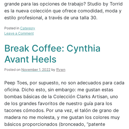
grande para las opciones de trabajo? Studio by Torrid
Lewis
es la nueva colección que ofrece comodidad, moda y
estilo profesional, a través de una talla 30.
Posted in
Category
on
Leave a Comment
¡Despierta
jefe
Break Coffee: Cynthia
con
curvas!
Avant Heels
7
Ideas
para
Posted on
November 1, 2022
by
ffvwn
una
oficina
Peep Toes, por supuesto, no son adecuados para cada
en
oficina. Dicho esto, sin embargo: me gustan estas
casa
con
bombas básicas de la Colección Clarks Artisan, uno
temática
de los grandes favoritos de nuestro guía para los
de
tacones cómodos. Por una vez, el talón de grano de
otoño
animada
madera no me molesta, y me gustan los colores muy
básicos proporcionados (bronceado, “patente