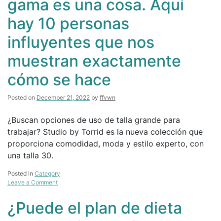
gama es una cosa. Aquí
Milán
con
hay 10 personas
Marina
Rinaldi
influyentes que nos
muestran exactamente
cómo se hace
Posted on
December 21, 2022
by
ffvwn
¿Buscan opciones de uso de talla grande para
trabajar? Studio by Torrid es la nueva colección que
proporciona comodidad, moda y estilo experto, con
una talla 30.
Posted in
Category
on
Leave a Comment
Tamaño
grande
¿Puede el plan de dieta
de
alta