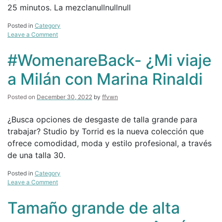
25 minutos. La mezclanullnullnull
Posted in
Category
on
Leave a Comment
22
Métodos
#WomenareBack- ¿Mi viaje
naturales
para
a Milán con Marina Rinaldi
eliminar
el
cabello
Posted on
December 30, 2022
by
ffvwn
no
deseado
¿Busca opciones de desgaste de talla grande para
en
trabajar? Studio by Torrid es la nueva colección que
la
casa
ofrece comodidad, moda y estilo profesional, a través
de una talla 30.
Posted in
Category
on
Leave a Comment
#WomenareBack-
¿Mi
Tamaño grande de alta
viaje
a