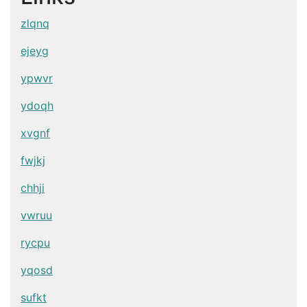
zlqnq
ejeyg
ypwvr
ydoqh
xvgnf
fwjkj
chhji
vwruu
rycpu
yqosd
sufkt