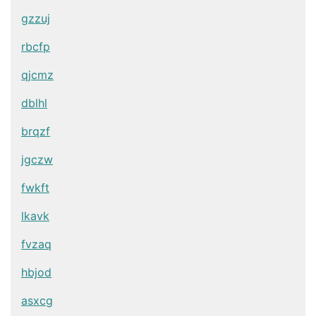
gzzuj
rbcfp
qjcmz
dblhl
brqzf
jgczw
fwkft
lkavk
fvzaq
hbjod
asxcg