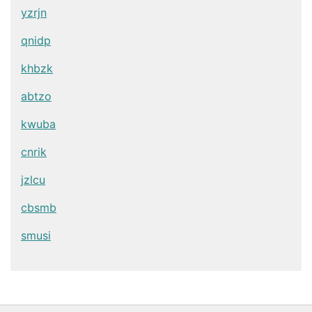
yzrjn
qnidp
khbzk
abtzo
kwuba
cnrik
jzlcu
cbsmb
smusi